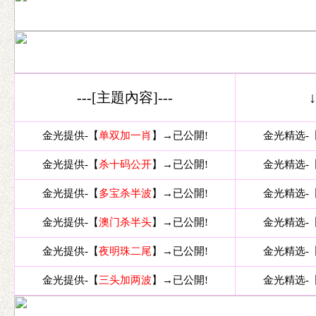
---[主題內容]---
金光提供-【
单双加一肖
】→已公開!
金光精选-
金光提供-【
杀十码公开
】→已公開!
金光精选-
金光提供-【
多宝杀半波
】→已公開!
金光精选-
金光提供-【
澳门杀半头
】→已公開!
金光精选-
金光提供-【
夜明珠二尾
】→已公開!
金光精选-
金光提供-【
三头加两波
】→已公開!
金光精选-