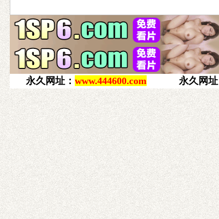
永久网址：
www.444600.com
永久网址